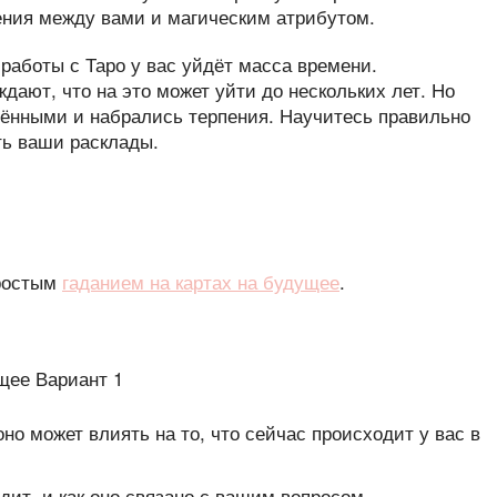
ения между вами и магическим атрибутом.
 работы с Таро у вас уйдёт масса времени.
ают, что на это может уйти до нескольких лет. Но
ёнными и набрались терпения. Научитесь правильно
ть ваши расклады.
простым
гаданием на картах на будущее
.
оно может влиять на то, что сейчас происходит у вас в
одит, и как оно связано с вашим вопросом.