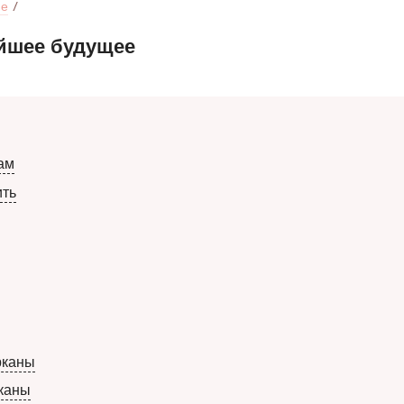
ие
айшее будущее
ам
ить
рканы
каны