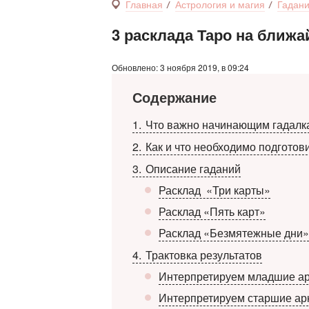
Главная
Астрология и магия
Гадан
3 расклада Таро на ближ
Обновлено: 3 ноября 2019, в 09:24
Содержание
1
Что важно начинающим гадалк
2
Как и что необходимо подготов
3
Описание гаданий
Расклад «Три карты»
Расклад «Пять карт»
Расклад «Безмятежные дни»
4
Трактовка результатов
Интерпретируем младшие а
Интерпретируем старшие ар