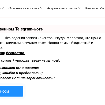
а
Отношения и семья
Астрология и магия
Камни и обе
венном Telegram-боте
т — без ведения записи клиентов никуда. Мало того, что нужно
нать клиентам о визитах тоже. Нашли самый бюджетный и
e.
сяц бесплатно
.
, который упрощает ведение записей:
оминает им о визите;
, кэшбэк и предоплаты;
могает больше зарабатывать;
висом