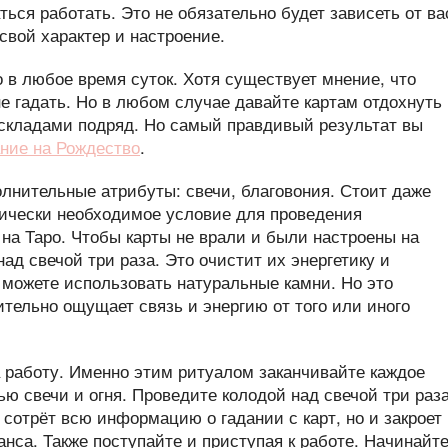
аться работать. Это не обязательно будет зависеть от ва
свой характер и настроение.
о в любое время суток. Хотя существует мнение, что
гадать. Но в любом случае давайте картам отдохнуть
аскладами подряд. Но самый правдивый результат вы
ание на Рождество
.
лнительные атрибуты: свечи, благовония. Стоит даже
актически необходимое условие для проведения
на Таро. Чтобы карты не врали и были настроены на
над свечой три раза. Это очистит их энергетику и
 можете использовать натуральные камни. Но это
ительно ощущает связь и энергию от того или иного
а работу. Именно этим ритуалом заканчивайте каждое
ью свечи и огня. Проведите колодой над свечой три раз
 сотрёт всю информацию о гадании с карт, но и закроет
анса. Также поступайте и приступая к работе. Начинайт