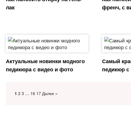
лак
френч, с в
Актуальные новинки модного
Самый кра
педикюра с видео и фото
педикюр с
1
2
3
…
16
17
Далее »