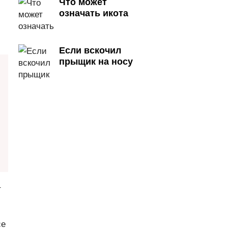
Что может
означать икота
Если вскочил
прыщик на носу
т
се