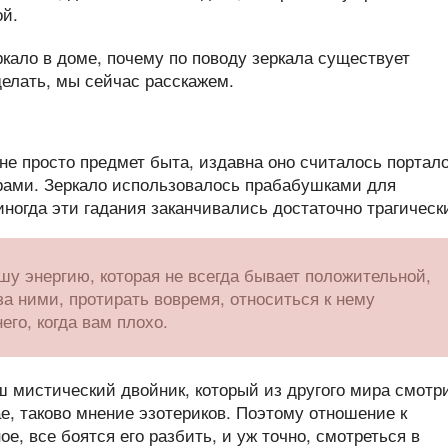
ой.
ркало в доме, почему по поводу зеркала существует
делать, мы сейчас расскажем.
о не просто предмет быта, издавна оно считалось портал
ами. Зеркало использовалось прабабушками для
иногда эти гадания заканчивались достаточно трагическ
шу энергию, которая не всегда бывает положительной,
за ними, протирать вовремя, относиться к нему
его, когда вам плохо.
ш мистический двойник, который из другого мира смотр
ае, таково мнение эзотериков. Поэтому отношение к
ое, все боятся его разбить, и уж точно, смотреться в