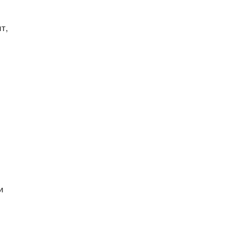
т,
и
й