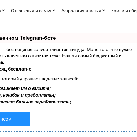
а
Отношения и семья
Астрология и магия
Камни и обе
венном Telegram-боте
т — без ведения записи клиентов никуда. Мало того, что нужно
нать клиентам о визитах тоже. Нашли самый бюджетный и
e.
сяц бесплатно
.
, который упрощает ведение записей:
оминает им о визите;
, кэшбэк и предоплаты;
могает больше зарабатывать;
висом