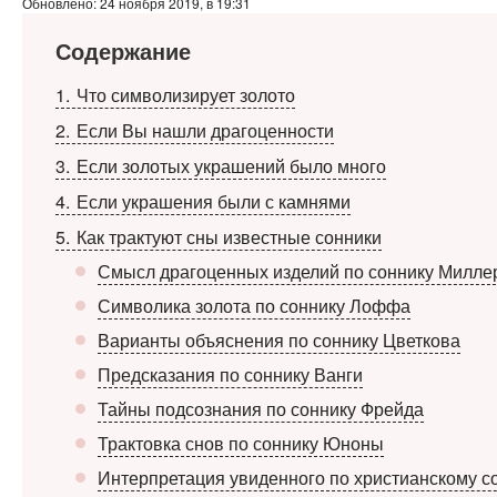
Обновлено: 24 ноября 2019, в 19:31
Содержание
1
Что символизирует золото
2
Если Вы нашли драгоценности
3
Если золотых украшений было много
4
Если украшения были с камнями
5
Как трактуют сны известные сонники
Смысл драгоценных изделий по соннику Милле
Символика золота по соннику Лоффа
Варианты объяснения по соннику Цветкова
Предсказания по соннику Ванги
Тайны подсознания по соннику Фрейда
Трактовка снов по соннику Юноны
Интерпретация увиденного по христианскому с