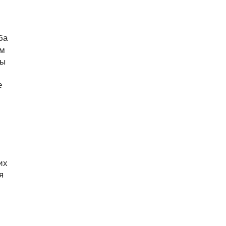
ба
ем
ны
е
их
я