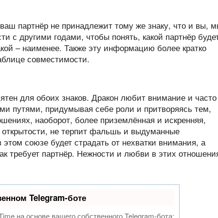
 ваш партнёр не принадлежит тому же знаку, что и вы, 
и с другими годами, чтобы понять, какой партнёр буде
кой – наименее. Также эту информацию более кратко
аблице совместимости.
иятен для обоих знаков. Дракон любит внимание и часто
ыми путями, придумывая себе роли и притворяясь тем,
ношениях, наоборот, более приземлённая и искренняя,
и открытости, не терпит фальшь и выдуманные
этом союзе будет страдать от нехватки внимания, а
так требует партнёр. Нежности и любви в этих отношени
венном Telegram-боте
Time на основе вашего собственного Telegram-бота: