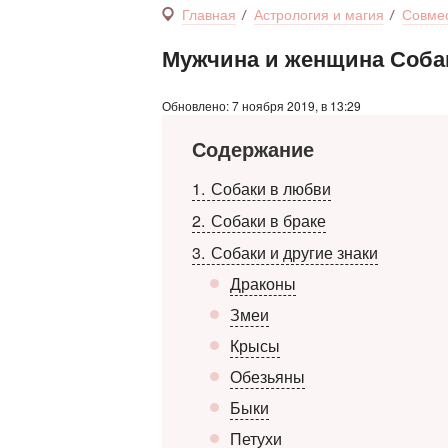
Главная
Астрология и магия
Совмес
Мужчина и женщина Собак
Обновлено: 7 ноября 2019, в 13:29
Содержание
1
Собаки в любви
2
Собаки в браке
3
Собаки и другие знаки
Драконы
Змеи
Крысы
Обезьяны
Быки
Петухи