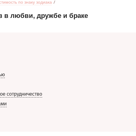
тимость по знаку зодиака
в в любви, дружбе и браке
ью
ое сотрудничество
ами