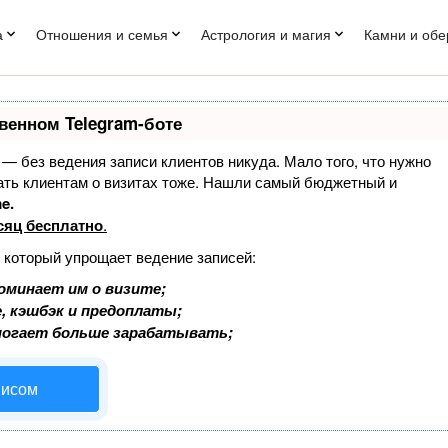
а
Отношения и семья
Астрология и магия
Камни и обе
венном Telegram-боте
т — без ведения записи клиентов никуда. Мало того, что нужно
нать клиентам о визитах тоже. Нашли самый бюджетный и
e.
сяц бесплатно
.
, который упрощает ведение записей:
оминает им о визите;
, кэшбэк и предоплаты;
могает больше зарабатывать;
висом