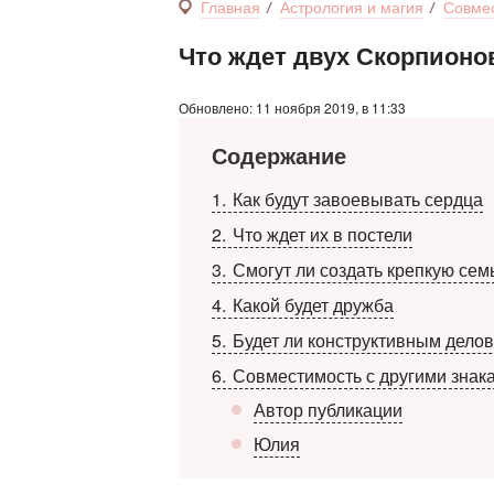
Главная
Астрология и магия
Совмес
Что ждет двух Скорпионо
Обновлено: 11 ноября 2019, в 11:33
Содержание
1
Как будут завоевывать сердца
2
Что ждет их в постели
3
Смогут ли создать крепкую сем
4
Какой будет дружба
5
Будет ли конструктивным делов
6
Совместимость с другими знак
Автор публикации
Юлия