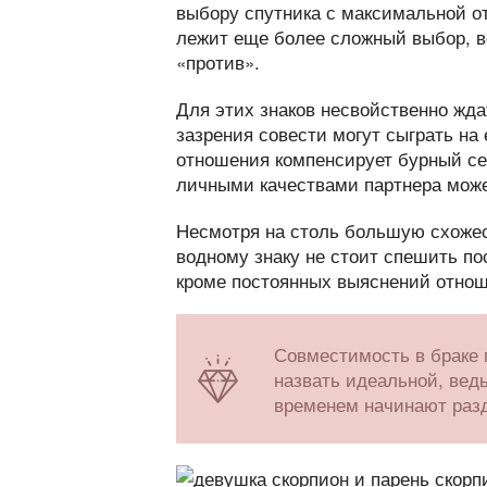
выбору спутника с максимальной от
лежит еще более сложный выбор, ве
«против».
Для этих знаков несвойственно жда
зазрения совести могут сыграть на
отношения компенсирует бурный сек
личными качествами партнера може
Несмотря на столь большую схожест
водному знаку не стоит спешить пос
кроме постоянных выяснений отноше
Совместимость в браке
назвать идеальной, ведь
временем начинают раз