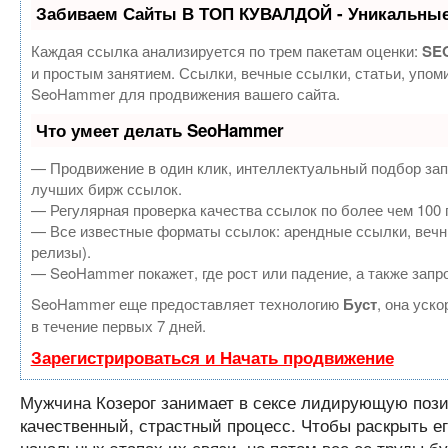
Забиваем Сайты В ТОП КУВАЛДОЙ - Уникальные
Каждая ссылка анализируется по трем пакетам оценки:
SEO
и простым занятием. Ссылки, вечные ссылки, статьи, упом
SeoHammer для продвижения вашего сайта.
Что умеет делать SeoHammer
— Продвижение в один клик, интеллектуальный подбор зап
лучших бирж ссылок.
— Регулярная проверка качества ссылок по более чем 100 
— Все известные форматы ссылок: арендные ссылки, вечные
релизы).
— SeoHammer покажет, где рост или падение, а также запр
SeoHammer еще предоставляет технологию
Буст
, она уск
в течение первых 7 дней.
Зарегистрироваться и Начать продвижение
Мужчина Козерог занимает в сексе лидирующую позиц
качественный, страстный процесс. Чтобы раскрыть е
начальных этапах их связи, но потом все ее труды б