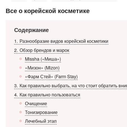
Все о корейской косметике
Содержание
1
Разнообразие видов корейской косметики
2
Обзор брендов и марок
Missha («Миша»)
«Мизон» (Mizon)
«Фарм Стей» (Farm Stay)
3
Как правильно выбрать, на что стоит обратить вн
4
Как правильно пользоваться
Очищение
Тонизирование
Лечебный этап