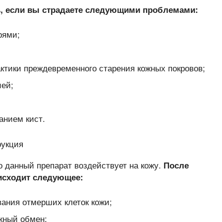
ь, если вы страдаете следующими проблемами:
рями;
тики преждевременного старения кожных покровов;
ей;
анием кист.
но данный препарат воздействует на кожу.
После
оисходит следующее:
ания отмерших клеток кожи;
жный обмен;