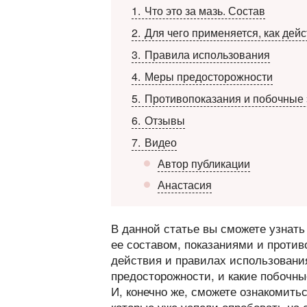
1
Что это за мазь. Состав
2
Для чего применяется, как дейс
3
Правила использования
4
Меры предосторожности
5
Противопоказания и побочные
6
Отзывы
7
Видео
Автор публикации
Анастасия
В данной статье вы сможете узнать
ее составом, показаниями и проти
действия и правилах использования
предосторожности, и какие побочны
И, конечно же, сможете ознакомить
которые уже успели опробовать на 