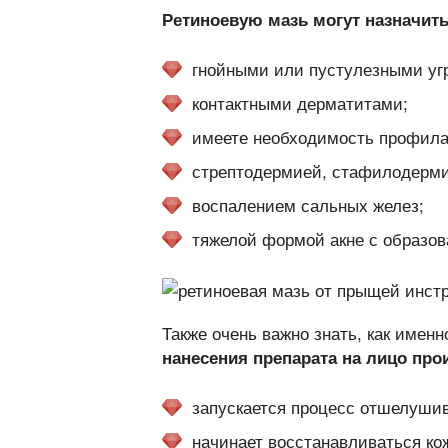
Ретиноевую мазь могут назначит
гнойными или пустулезными уг
контактными дерматитами;
имеете необходимость профилак
стрептодермией, стафилодерми
воспалением сальных желез;
тяжелой формой акне с образов
Также очень важно знать, как имен
нанесения препарата на лицо пр
запускается процесс отшелушив
начинает восстанавливаться ко