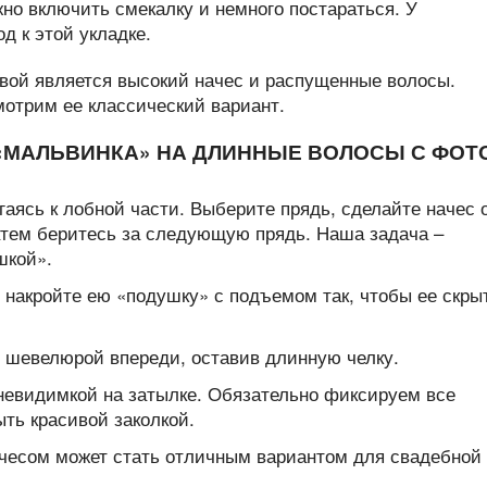
о включить смекалку и немного постараться. У
д к этой укладке.
овой является высокий начес и распущенные волосы.
мотрим ее классический вариант.
«МАЛЬВИНКА» НА ДЛИННЫЕ ВОЛОСЫ С ФОТ
аясь к лобной части. Выберите прядь, сделайте начес 
атем беритесь за следующую прядь. Наша задача –
шкой».
, накройте ею «подушку» с подъемом так, чтобы ее скры
й шевелюрой впереди, оставив длинную челку.
невидимкой на затылке. Обязательно фиксируем все
ть красивой заколкой.
ачесом может стать отличным вариантом для свадебной