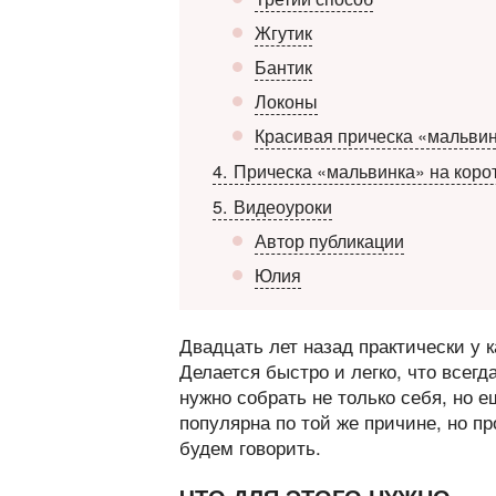
Жгутик
Бантик
Локоны
Красивая прическа «мальвин
4
Прическа «мальвинка» на коро
5
Видеоуроки
Автор публикации
Юлия
Двадцать лет назад практически у 
Делается быстро и легко, что всег
нужно собрать не только себя, но 
популярна по той же причине, но п
будем говорить.