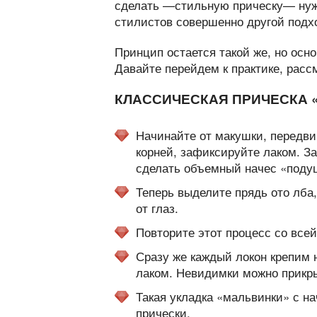
сделать —стильную прическу— нужн
стилистов совершенно другой подхо
Принцип остается такой же, но осн
Давайте перейдем к практике, расс
КЛАССИЧЕСКАЯ ПРИЧЕСКА 
Начинайте от макушки, передвиг
корней, зафиксируйте лаком. З
сделать объемный начес «поду
Теперь выделите прядь ото лба
от глаз.
Повторите этот процесс со все
Сразу же каждый локон крепим 
лаком. Невидимки можно прикры
Такая укладка «мальвинки» с н
прически.