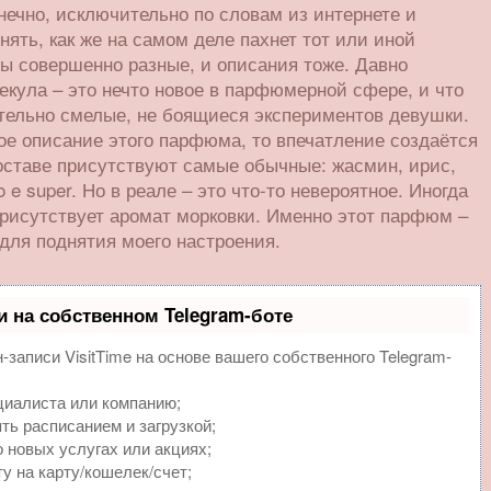
нечно, исключительно по словам из интернете и
ять, как же на самом деле пахнет тот или иной
вы совершенно разные, и описания тоже. Давно
екула – это нечто новое в парфюмерной сфере, и что
тельно смелые, не боящиеся экспериментов девушки.
е описание этого парфюма, то впечатление создаётся
составе присутствуют самые обычные: жасмин, ирис,
 e super. Но в реале – это что-то невероятное. Иногда
 присутствует аромат морковки. Именно этот парфюм –
для поднятия моего настроения.
и на собственном Telegram-боте
записи VisitTime на основе вашего собственного Telegram-
циалиста или компанию;
ть расписанием и загрузкой;
 новых услугах или акциях;
у на карту/кошелек/счет;