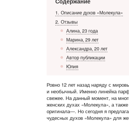
Содержание
1
Описание духов «Молекула»
2
Отзывы
Алина, 23 года
Марина, 29 лет
Александра, 20 лет
Автор публикации
Юлия
Ровно 12 лет назад наряду с мир
и необычный. Именно линейка парф
свежее. На данный момент, на мно
женских духах «Молекула», а также
оригинала—. Но сегодня я предлаг
чудесных духов «Молекула» для ж