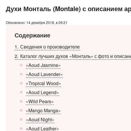
Духи Монталь (Montale) с описанием а
Обновлено: 14 декабря 2018, в 09:21
Содержание
1
Сведения о производителе
2
Каталог лучших духов «Монталь» с фото и описан
«Aoud Jasmine»
«Aoud Lavender»
«Tropical Wood»
«Aoud Legend»
«Wild Pears»
«Mango Manga»
«Aoud Night»
«Aoud Leather»