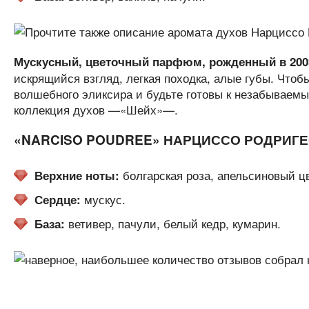
Мускусный, цветочный парфюм, рожденный в 200
искрящийся взгляд, легкая походка, алые губы. Чтоб
волшебного эликсира и будьте готовы к незабывае
коллекция духов —«Шейх»—.
«NARCISO POUDREE» НАРЦИССО РОДРИГЕ
болгарская роза, апельсиновый цв
Верхние ноты:
мускус.
Сердце:
ветивер, пачули, белый кедр, кумарин.
База: