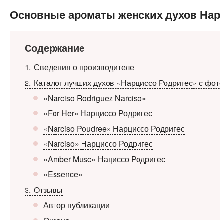
Основные ароматы женских духов Нар
Содержание
1
Сведения о производителе
2
Каталог лучших духов «Нарциссо Родригес» с фот
«Narciso Rodriguez Narciso»
«For Her» Нарциссо Родригес
«Narciso Poudree» Нарциссо Родригес
«Narciso» Нарциссо Родригес
«Amber Musc» Нациссо Родригес
«Essence»
3
Отзывы
Автор публикации