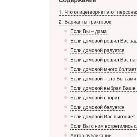
1
Что олицетворяет этот персона
2
Варианты трактовок
Если Вы – дама
Если домовой решил Вас за
Если домовой радуется
Если домовой решил Вас на
Если домовой много болтает
Если домовой – это Вы сами
Если домовой выбрал Ваше
Если домовой спорит
Если домовой балуется
Если домовой Вас выгоняет
Если Вы с ним встретились 
Автор публикации