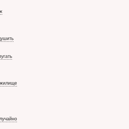
ж
душить
пугать
 жилище
случайно