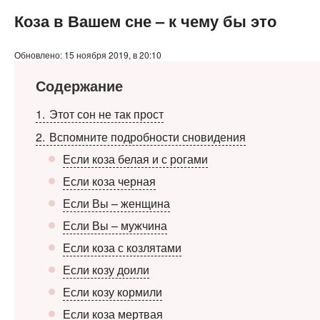
Коза в Вашем сне – к чему бы это
Обновлено: 15 ноября 2019, в 20:10
Содержание
1
Этот сон не так прост
2
Вспомните подробности сновидения
Если коза белая и с рогами
Если коза черная
Если Вы – женщина
Если Вы – мужчина
Если коза с козлятами
Если козу доили
Если козу кормили
Если коза мертвая