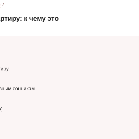
к
ртиру: к чему это
тиру
азным сонникам
у