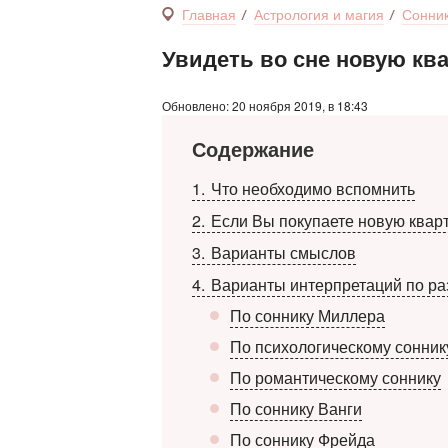
Главная
Астрология и магия
Сонни
Увидеть во сне новую ква
Обновлено: 20 ноября 2019, в 18:43
Содержание
1
Что необходимо вспомнить
2
Если Вы покупаете новую квар
3
Варианты смыслов
4
Варианты интерпретаций по р
По соннику Миллера
По психологическому сонник
По романтическому соннику
По соннику Ванги
По соннику Фрейда