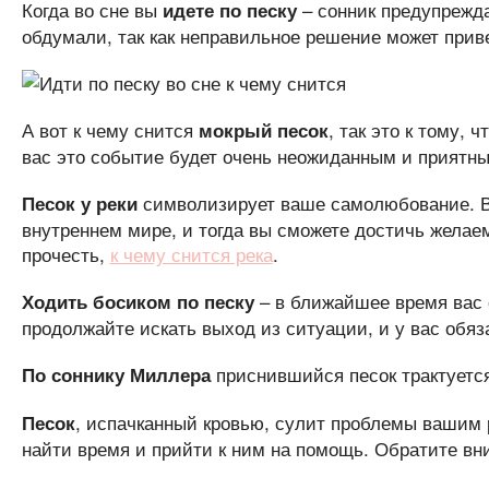
Когда во сне вы
– сонник предупрежда
идете по песку
обдумали, так как неправильное решение может прив
А вот к чему снится
, так это к тому,
мокрый песок
вас это событие будет очень неожиданным и приятн
символизирует ваше самолюбование. Во
Песок у реки
внутреннем мире, и тогда вы сможете достичь жела
прочесть,
к чему снится река
.
– в ближайшее время вас 
Ходить босиком по песку
продолжайте искать выход из ситуации, и у вас обяз
приснившийся песок трактуется
По соннику Миллера
, испачканный кровью, сулит проблемы вашим 
Песок
найти время и прийти к ним на помощь. Обратите в