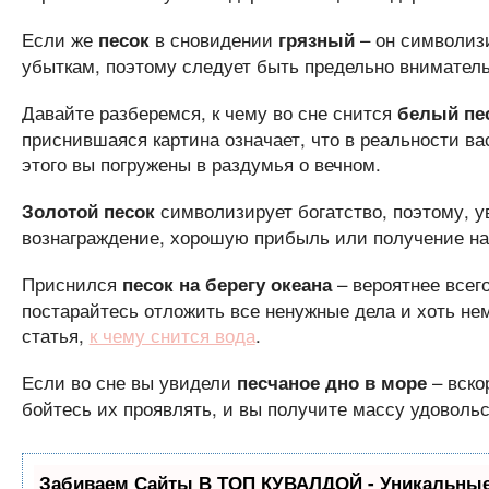
Если же
в сновидении
– он символиз
песок
грязный
убыткам, поэтому следует быть предельно внимател
Давайте разберемся, к чему во сне снится
белый пе
приснившаяся картина означает, что в реальности в
этого вы погружены в раздумья о вечном.
символизирует богатство, поэтому, у
Золотой песок
вознаграждение, хорошую прибыль или получение на
Приснился
– вероятнее всег
песок на берегу океана
постарайтесь отложить все ненужные дела и хоть не
статья,
к чему снится вода
.
Если во сне вы увидели
– вско
песчаное дно в море
бойтесь их проявлять, и вы получите массу удовольс
Забиваем Сайты В ТОП КУВАЛДОЙ - Уникальные