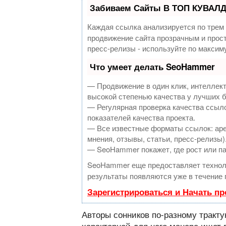
Забиваем Сайты В ТОП КУВАЛД
Каждая ссылка анализируется по трем
продвижение сайта прозрачным и прост
пресс-релизы - используйте по макси
Что умеет делать SeoHammer
— Продвижение в один клик, интеллек
высокой степенью качества у лучших 
— Регулярная проверка качества ссыло
показателей качества проекта.
— Все известные форматы ссылок: аре
мнения, отзывы, статьи, пресс-релизы)
— SeoHammer покажет, где рост или па
SeoHammer еще предоставляет техно
результаты появляются уже в течение 
Зарегистрироваться и Начать п
Авторы сонников по-разному тракту
характерной для него манере ищет 