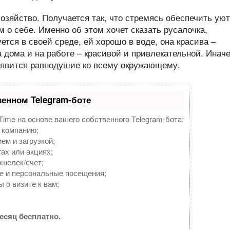
зяйство. Получается так, что стремясь обеспечить уют
 о себе. Именно об этом хочет сказать русалочка,
уется в своей среде, ей хорошо в воде, она красива –
дома и на работе – красивой и привлекательной. Инач
появится равнодушие ко всему окружающему.
венном Telegram-боте
Time на основе вашего собственного Telegram-бота:
 компанию;
ем и загрузкой;
ах или акциях;
ошелек/счет;
е и персональные посещения;
 о визите к вам;
есяц бесплатно.