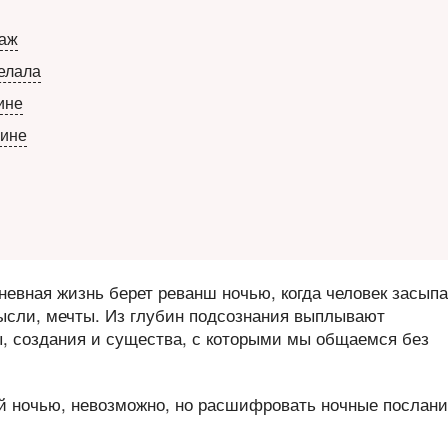
наж
делала
ине
щине
евная жизнь берет реванш ночью, когда человек засыпа
мысли, мечты. Из глубин подсознания выплывают
, создания и существа, с которыми мы общаемся без
ой ночью, невозможно, но расшифровать ночные послан