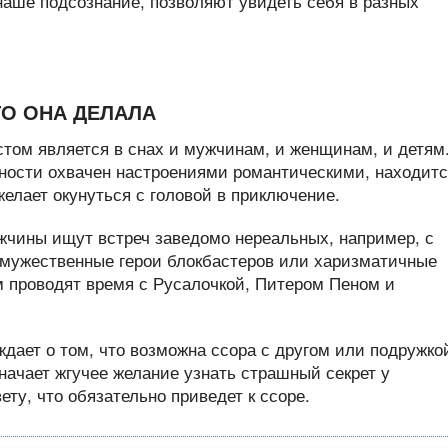
аше подсознание, позволяют увидеть себя в разных
ТО ОНА ДЕЛАЛА
том является в снах и мужчинам, и женщинам, и детям
ьности охвачен настроениями романтическими, находит
желает окунуться с головой в приключение.
ужчины ищут встреч заведомо нереальных, например, с
мужественные герои блокбастеров или харизматичные
м проводят время с Русалочкой, Питером Пеном и
ждает о том, что возможна ссора с другом или подружко
значает жгучее желание узнать страшный секрет у
ету, что обязательно приведет к ссоре.