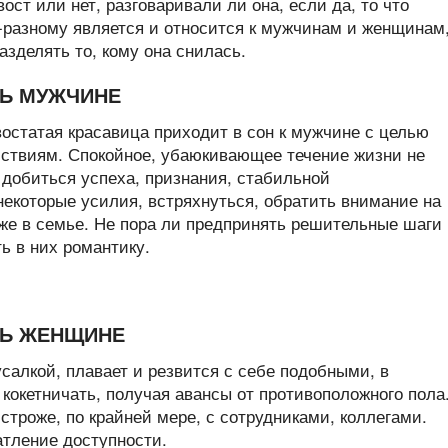
ост или нет, разговаривали ли она, если да, то что
-разному является и относится к мужчинам и женщинам
азделять то, кому она снилась.
СЬ МУЖЧИНЕ
остатая красавица приходит в сон к мужчине с целью
йствиям. Спокойное, убаюкивающее течение жизни не
 добиться успеха, признания, стабильной
екоторые усилия, встряхнуться, обратить внимание на
кже в семье. Не пора ли предпринять решительные шаги 
ь в них романтику.
СЬ ЖЕНЩИНЕ
салкой, плавает и резвится с себе подобными, в
кокетничать, получая авансы от противоположного пола
строже, по крайней мере, с сотрудниками, коллегами.
атление доступности.