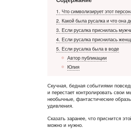
1
Что символизирует этот персо
2
Какой была русалка и что она 
3
Если русалка приснилась мужч
4
Если русалка приснилась жен
5
Если русалка была в воде
Автор публикации
Юлия
Скучная, бедная событиями повседн
и перестает контролировать свои 
необычные, фантастические образы
удивления.
Сказать заранее, что приснится эт
можно и нужно.