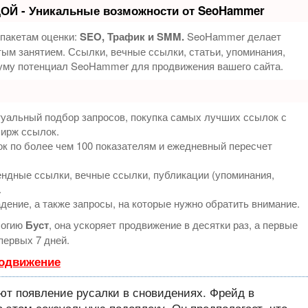
ОЙ - Уникальные возможности от SeoHammer
 пакетам оценки:
SEO, Трафик и SMM.
SeoHammer делает
ым занятием. Ссылки, вечные ссылки, статьи, упоминания,
муму потенциал SeoHammer для продвижения вашего сайта.
туальный подбор запросов, покупка самых лучших ссылок с
бирж ссылок.
к по более чем 100 показателям и ежедневный пересчет
ндные ссылки, вечные ссылки, публикации (упоминания,
.
дение, а также запросы, на которые нужно обратить внимание.
логию
Буст
, она ускоряет продвижение в десятки раз, а первые
первых 7 дней.
родвижение
ют появление русалки в сновидениях. Фрейд в
в этом сексуальную подоплеку. Он предполагает, что