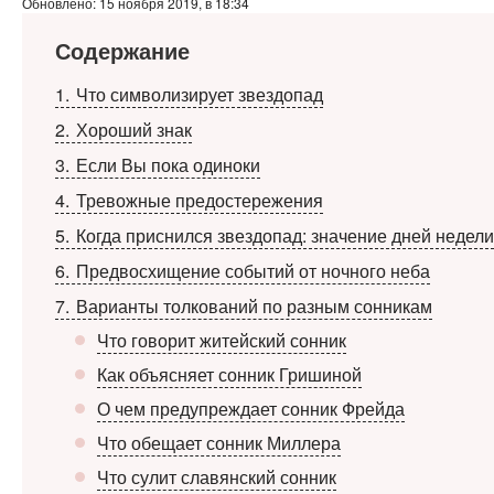
Обновлено: 15 ноября 2019, в 18:34
Содержание
1
Что символизирует звездопад
2
Хороший знак
3
Если Вы пока одиноки
4
Тревожные предостережения
5
Когда приснился звездопад: значение дней недели
6
Предвосхищение событий от ночного неба
7
Варианты толкований по разным сонникам
Что говорит житейский сонник
Как объясняет сонник Гришиной
О чем предупреждает сонник Фрейда
Что обещает сонник Миллера
Что сулит славянский сонник