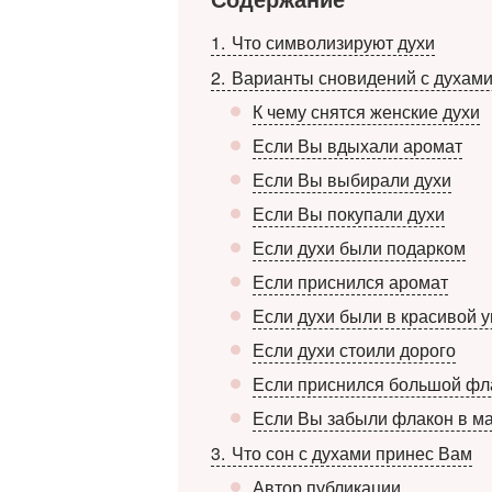
1
Что символизируют духи
2
Варианты сновидений с духами
К чему снятся женские духи
Если Вы вдыхали аромат
Если Вы выбирали духи
Если Вы покупали духи
Если духи были подарком
Если приснился аромат
Если духи были в красивой 
Если духи стоили дорого
Если приснился большой фл
Если Вы забыли флакон в м
3
Что сон с духами принес Вам
Автор публикации