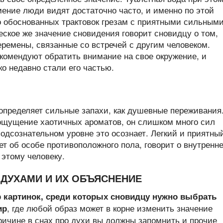
ение люди видят достаточно часто, и именно по этой
о обоснованных трактовок грезам с приятными сильным
ское же значение сновидения говорит сновидцу о том,
перемены, связанные со встречей с другим человеком.
екомендуют обратить внимание на свое окружение, и
ко недавно стали его частью.
определяет сильные запахи, как душевные переживания
ощущение хаотичных ароматов, он слишком много сил
подсознательном уровне это осознает. Легкий и приятны
ет об особе противоположного пола, говорит о внутренн
 этому человеку.
ДУХАМИ И ИХ ОБЪЯСНЕНИЕ
р картинок, среди которых сновидцу нужно выбрать
, где любой образ может в корне изменить значение
ир
ричине в снах про духи вы должны запомнить и прочие