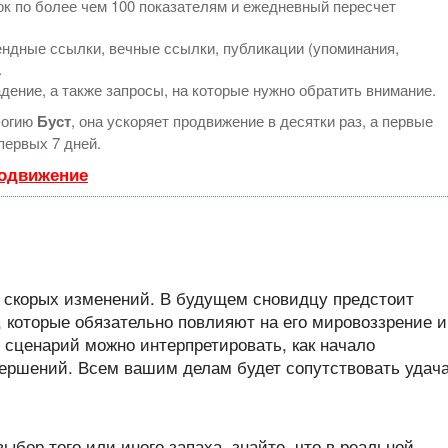
к по более чем 100 показателям и ежедневный пересчет
ндные ссылки, вечные ссылки, публикации (упоминания,
.
дение, а также запросы, на которые нужно обратить внимание.
логию
Буст
, она ускоряет продвижение в десятки раз, а первые
первых 7 дней.
родвижение
 скорых изменений. В будущем сновидцу предстоит
 которые обязательно повлияют на его мировоззрение и
 сценарий можно интерпретировать, как начало
вершений. Всем вашим делам будет сопутствовать удача
выбор того или иного запаха, знайте, что в реальной