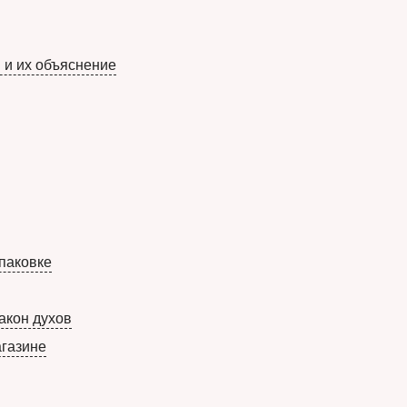
 и их объяснение
упаковке
акон духов
агазине