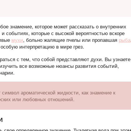
бое знамение, которое может рассказать о внутренних
 и событиях, которые с высокой вероятностью вскоре
ливые
мухи
, больно жалящие пчелы или пропавшая
рыба
 особую интерпретацию в мире грез.
аться с тем, что собой представляют духи. Вы узнаете
е изучить все возможные нюансы развития событий,
нарии.
т символ ароматической жидкости, как знамение к
еских или любовных отношений.
И
ь свое определенное значение. Туалетная вода при это