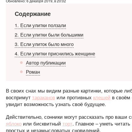
Обновлено: 6 декабря 2019, в 20:02
Содержание
1
Если улитки ползали
2
Если улитки были большими
3
Если улиток было много
4
Если улитки приснились женщине
Автор публикации
Роман
В своих снах мы видим разные картинки, которые ли
воспримут
тараканов
или противных
клещей
в своём 
увидит возможность узнать своё будущее.
Действительно, сонники могут рассказать про ваши с
яблоко
или бисквитный
торт
. Главное – уметь читат
простых и незамысловатых сновидений.