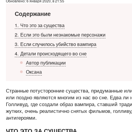
Обновлено: 6 января 2020, в 21:55
Содержание
1
Что это за существа
2
Если это были незнакомые персонажи
3
Если случилось убийство вампира
4
Детали происходящего во сне
Автор публикации
Оксана
Странные потусторонние существа, придуманные ил
или поздно являются многим из нас во сне. Едва ли 
Голливуд, где создали образ вампира, ставший трад
жутких, очень реалистично снятых фильмов, голливу
антигероями.
ЧТО ЭТО ЗА СУЩЕСТВА