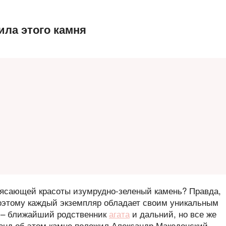
ила этого камня
трясающей красоты изумрудно-зеленый камень? Правда,
поэтому каждый экземпляр обладает своим уникальным
з – ближайший родственник
агата
и дальний, но все же
генд об этом камне положил Александр Македонский,