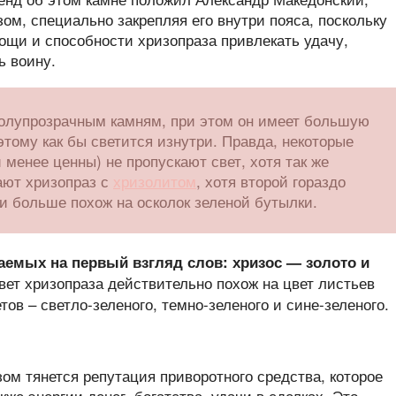
зом, специально закрепляя его внутри пояса, поскольку
ощи и способности хризопраза привлекать удачу,
ь воину.
полупрозрачным камням, при этом он имеет большую
тому как бы светится изнутри. Правда, некоторые
 менее ценны) не пропускают свет, хотя так же
ают хризопраз с
хризолитом
, хотя второй гораздо
 и больше похож на осколок зеленой бутылки.
таемых на первый взгляд слов: хризос — золото и
цвет хризопраза действительно похож на цвет листьев
ов – светло-зеленого, темно-зеленого и сине-зеленого.
зом тянется репутация приворотного средства, которое
кже энергии денег, богатства, удачи в сделках. Это