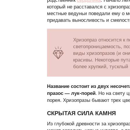
который не расставался с хризопра
местные ведуньи поведали ему о м
придавать выносливость и смелост
Хризопраз относится к 
светопроницаемость, поэ
виды хризопразов (и они
красивы. Некоторые пут
более хрупкий, тусклый
Название состоит из двух несоче
. Но на свету 
празос — лук-порей
порея. Хризопразы бывают трех цвет
СКРЫТАЯ СИЛА КАМНЯ
Из глубокой древности за хризопра
может зародить новые чувства, а та