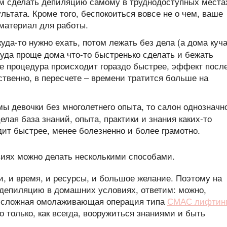
м сделать депиляцию самому в труднодоступных места
льтата. Кроме того, беспокоиться вовсе не о чем, ваше
 материал для работы.
 куда-то нужно ехать, потом лежать без дела (а дома куч
Куда проще дома что-то быстренько сделать и бежать
е процедура происходит гораздо быстрее, эффект посл
ственно, в пересчете – времени тратится больше на
 мы девочки без многолетнего опыта, то салон однозначн
лая база знаний, опыта, практики и знания каких-то
дит быстрее, менее болезненно и более грамотно.
ки, и время, и ресурсы, и большое желание. Поэтому на
 депиляцию в домашних условиях, ответим: можно,
дь сложная омолаживающая операция типа
СМАС лифтин
 только, как всегда, вооружиться знаниями и быть