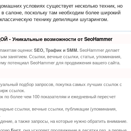
домашних условиях существует несколько техник, но
 в салоне, поскольку там необходим более широкий
классическую технику депиляции шугарингом.
ОЙ - Уникальные возможности от SeoHammer
 пакетам оценки:
SEO, Трафик и SMM.
SeoHammer делает
ым занятием. Ссылки, вечные ссылки, статьи, упоминания,
муму потенциал SeoHammer для продвижения вашего сайта.
туальный подбор запросов, покупка самых лучших ссылок с
бирж ссылок.
к по более чем 100 показателям и ежедневный пересчет
ндные ссылки, вечные ссылки, публикации (упоминания,
.
дение, а также запросы, на которые нужно обратить внимание.
логию
Буст
, она ускоряет продвижение в десятки раз, а первые