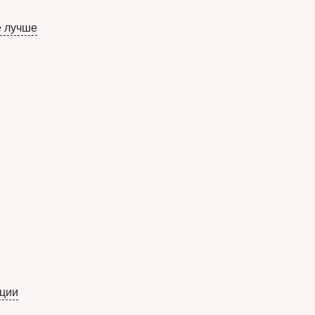
е лучше
яции