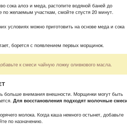
во сока алоэ и меда, растопите водяной баней до
е по желаемым участкам, смойте спустя 20 минут.
тает, борется с появлением первых морщинок.
добавьте к смеси чайную ложку оливкового масла.
ЕТ
ть больше внимания внешности. Морщинки могут быть
ается.
Для восстановления подходят молочные смес
горячего молока. Когда каша немного остынет, добавьте
йте по назначению.