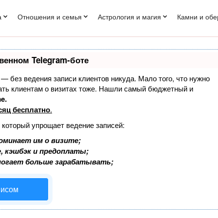
а
Отношения и семья
Астрология и магия
Камни и обе
венном Telegram-боте
т — без ведения записи клиентов никуда. Мало того, что нужно
нать клиентам о визитах тоже. Нашли самый бюджетный и
e.
сяц бесплатно
.
, который упрощает ведение записей:
оминает им о визите;
, кэшбэк и предоплаты;
могает больше зарабатывать;
висом