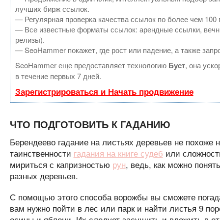
лучших бирж ссылок.
— Регулярная проверка качества ссылок по более чем 100 
— Все известные форматы ссылок: арендные ссылки, вечные
релизы).
— SeoHammer покажет, где рост или падение, а также запр
SeoHammer еще предоставляет технологию
Буст
, она уск
в течение первых 7 дней.
Зарегистрироваться и Начать продвижение
ЧТО ПОДГОТОВИТЬ К ГАДАНИЮ
Берендеево гадание на листьях деревьев не похоже н
таинственности
гадания на книге судеб
или сложност
мириться с капризностью
рун
, ведь, как можно понят
разных деревьев.
С помощью этого способа ворожбы вы сможете погад
вам нужно пойти в лес или парк и найти листья 9 пор
осины и яблони. Их следует засушить и вложить в о