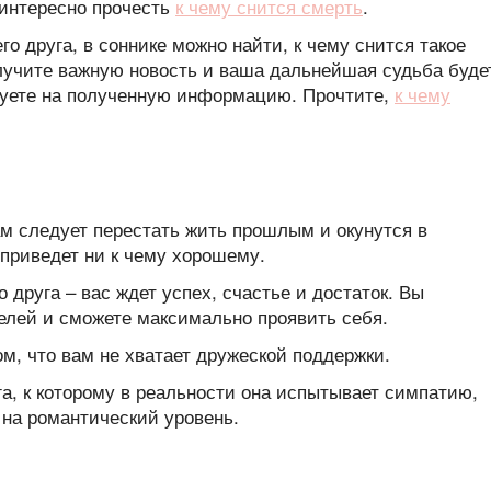
 интересно прочесть
к чему снится смерть
.
о друга, в соннике можно найти, к чему снится такое
лучите важную новость и ваша дальнейшая судьба буде
гируете на полученную информацию. Прочтите,
к чему
м следует перестать жить прошлым и окунутся в
 приведет ни к чему хорошему.
 друга – вас ждет успех, счастье и достаток. Вы
елей и сможете максимально проявить себя.
том, что вам не хватает дружеской поддержки.
га, к которому в реальности она испытывает симпатию,
 на романтический уровень.