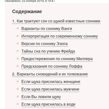
Обновлено: 23 ноября 2019, в 19:47
Содержание
1
Как трактуют сон со щукой известные сонники
Варианты по соннику Ванги
Интерпретация по современному соннику
Версии по соннику Эзопа
Тайны сна по учению Фрейда
Предостережения по соннику Миллера
Предсказания по соннику Лоффа
2
Варианты сновидений и их толкование
Если щука приснилась женщине
Если щука приснилась мужчине
Если Вы ловили щуку
Если щука приснилась в воде