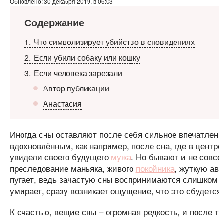
Обновлено: 30 декабря 2019, в 06:03
Содержание
1
Что символизирует убийство в сновидениях
2
Если убили собаку или кошку
3
Если человека зарезали
Автор публикации
Анастасия
Иногда сны оставляют после себя сильное впечатле
вдохновлённым, как например, после сна, где в цент
увидели своего будущего
мужа
. Но бывают и не сов
преследование маньяка, живого
покойника
, жуткую а
пугает, ведь зачастую сны воспринимаются слишком б
умирает, сразу возникает ощущение, что это сбудетс
К счастью, вещие сны – огромная редкость, и после т