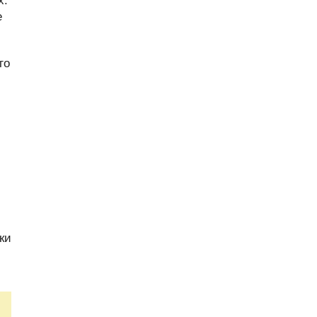
е
го
ки