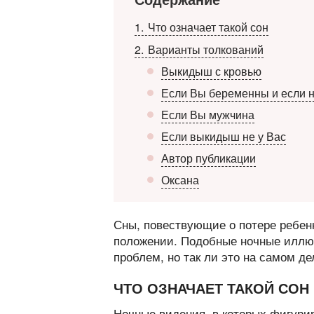
1
Что означает такой сон
2
Варианты толкований
Выкидыш с кровью
Если Вы беременны и если н
Если Вы мужчина
Если выкидыш не у Вас
Автор публикации
Оксана
Сны, повествующие о потере ребенк
положении. Подобные ночные иллю
проблем, но так ли это на самом де
ЧТО ОЗНАЧАЕТ ТАКОЙ СОН
Ночные видения, в которых фигури