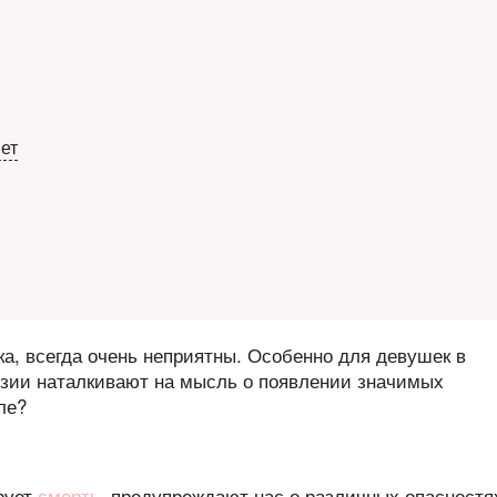
ет
а, всегда очень неприятны. Особенно для девушек в
зии наталкивают на мысль о появлении значимых
ле?
рует
смерть
, предупреждают нас о различных опасностя