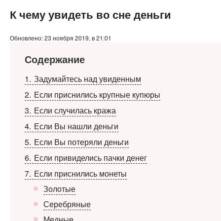
К чему увидеть во сне деньги
Обновлено: 23 ноября 2019, в 21:01
Содержание
1
Задумайтесь над увиденным
2
Если приснились крупные купюры
3
Если случилась кража
4
Если Вы нашли деньги
5
Если Вы потеряли деньги
6
Если привиделись пачки денег
7
Если приснились монеты
Золотые
Серебряные
Медные