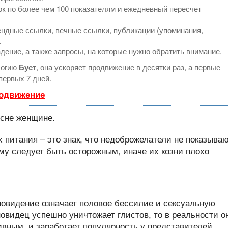
к по более чем 100 показателям и ежедневный пересчет
ндные ссылки, вечные ссылки, публикации (упоминания,
.
дение, а также запросы, на которые нужно обратить внимание.
логию
Буст
, она ускоряет продвижение в десятки раз, а первые
первых 7 дней.
родвижение
х питания – это знак, что недоброжелатели не показыва
му следует быть осторожным, иначе их козни плохо
новидение означает половое бессилие и сексуальную
новидец успешно уничтожает глистов, то в реальности о
ивным, и заработает популярность у представителей