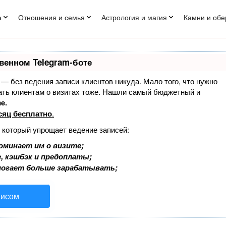
а
Отношения и семья
Астрология и магия
Камни и обе
венном Telegram-боте
т — без ведения записи клиентов никуда. Мало того, что нужно
нать клиентам о визитах тоже. Нашли самый бюджетный и
e.
сяц бесплатно
.
, который упрощает ведение записей:
оминает им о визите;
, кэшбэк и предоплаты;
могает больше зарабатывать;
висом