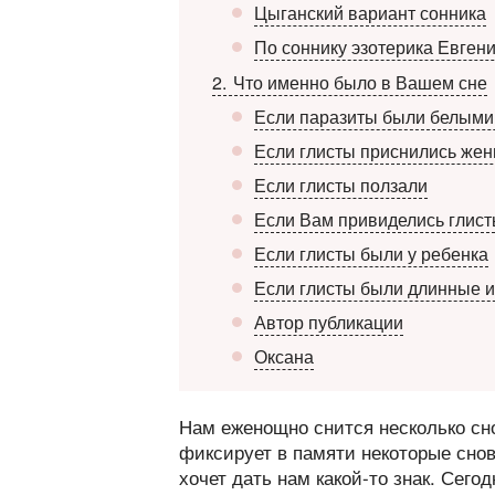
Цыганский вариант сонника
По соннику эзотерика Евген
2
Что именно было в Вашем сне
Если паразиты были белыми
Если глисты приснились же
Если глисты ползали
Если Вам привиделись глист
Если глисты были у ребенка
Если глисты были длинные 
Автор публикации
Оксана
Нам еженощно снится несколько сн
фиксирует в памяти некоторые сно
хочет дать нам какой-то знак. Сего