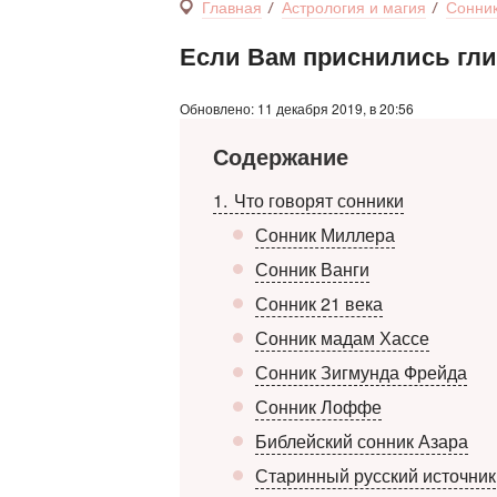
Главная
Астрология и магия
Сонни
Если Вам приснились гл
Обновлено: 11 декабря 2019, в 20:56
Содержание
1
Что говорят сонники
Сонник Миллера
Сонник Ванги
Сонник 21 века
Сонник мадам Хассе
Сонник Зигмунда Фрейда
Сонник Лоффе
Библейский сонник Азара
Старинный русский источник