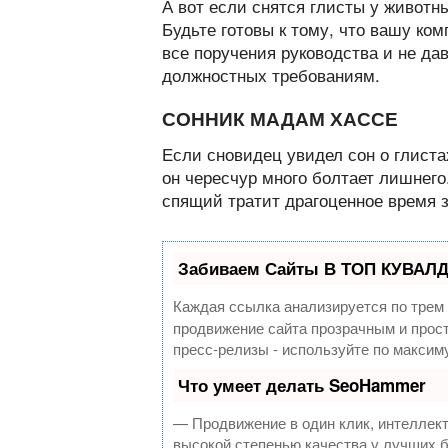
А вот если снятся глисты у животн
Будьте готовы к тому, что вашу ко
все поручения руководства и не да
должностных требованиям.
СОННИК МАДАМ ХАССЕ
Если сновидец увидел сон о глистах
он чересчур много болтает лишнего
спящий тратит драгоценное время з
Забиваем Сайты В ТОП КУВАЛД
Каждая ссылка анализируется по трем
продвижение сайта прозрачным и прост
пресс-релизы - используйте по макси
Что умеет делать SeoHammer
— Продвижение в один клик, интеллек
высокой степенью качества у лучших 