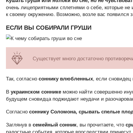
Кушать груши или яблоки
во сне, но не чувствоват
очень лицеприятными сплетнями о себе, которые не 
к своему окружению. Возможно, возле вас появился з
ЕСЛИ ВЫ СОБИРАЛИ ГРУШИ
Существует много достаточно противореч
Так, согласно
, если сновидец
соннику влюбленных
В
можно найти совершенно ину
украинском соннике
будущем сновидца поджидают неудачи и разочарова
Согласно
соннику Соломона, срывать спелые плод
Заглянув в
, вы прочитаете, что
семейный сонник
ср
радостные события, которые впоследствии принесут 