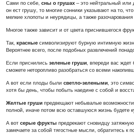
Сами по себе,
– это нейтральный или д
сны о грушах
он ест грушу, то многие сонники указывают на то, 
мелкие хлопоты и неурядицы, а также разочарования 
Многое также зависит и от цвета приснившегося фрук
Так,
символизируют бурную интимную жизнь
красные
Вероятнее всего, после подобных развлечений понад
Если приснились
, впереди вас ждет
зеленые груши
сможете неторопливо разобраться со всеми накопив
А вот если плоды были
, это симв
светло-зелеными
хотя бы день, чтобы побыть наедине с собой и восс
предвещают небывалые возможности и
Желтые груши
полной, иначе потом всю оставшуюся жизнь будете к
А вот
предрекают сновидцу затяжную д
серые фрукты
замечаете за собой тягостные мысли, обратитесь к п