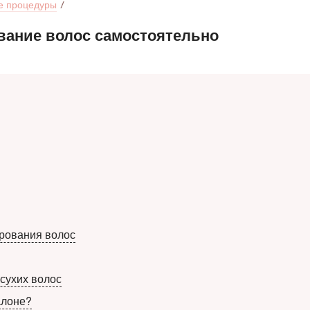
е процедуры
вание волос самостоятельно
рования волос
сухих волос
алоне?