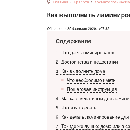
Главная
Красота
Косметологически
Как выполнить ламиниро
Обновлено: 25 февраля 2020, в 07:32
Содержание
1
Что дает ламинирование
2
Достоинства и недостатки
3
Как выполнить дома
Что необходимо иметь
Пошаговая инструкция
4
Маска с желатином для ламини
5
Что и как делать
6
Как делать ламинирование для 
7
Так где же лучше: дома или в с