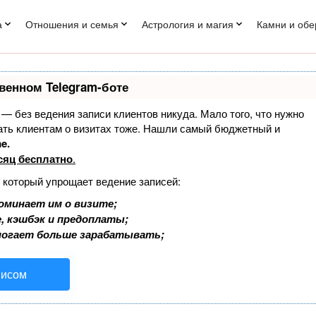
а
Отношения и семья
Астрология и магия
Камни и обе
венном Telegram-боте
т — без ведения записи клиентов никуда. Мало того, что нужно
нать клиентам о визитах тоже. Нашли самый бюджетный и
e.
сяц бесплатно
.
, который упрощает ведение записей:
оминает им о визите;
, кэшбэк и предоплаты;
могает больше зарабатывать;
висом