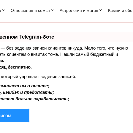
а
Отношения и семья
Астрология и магия
Камни и обе
венном Telegram-боте
т — без ведения записи клиентов никуда. Мало того, что нужно
нать клиентам о визитах тоже. Нашли самый бюджетный и
e.
сяц бесплатно
.
, который упрощает ведение записей:
оминает им о визите;
, кэшбэк и предоплаты;
могает больше зарабатывать;
висом