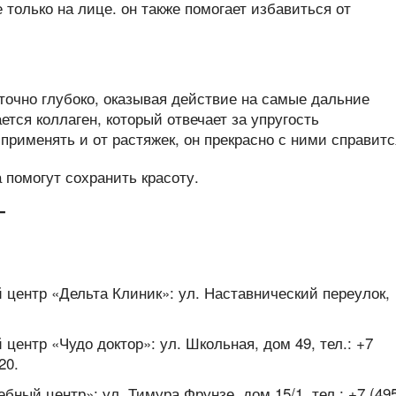
точно глубоко, оказывая действие на самые дальние
тся коллаген, который отвечает за упругость
применять и от растяжек, он прекрасно с ними справитс
Г
ентр «Дельта Клиник»: ул. Наставнический переулок,
ентр «Чудо доктор»: ул. Школьная, дом 49, тел.: +7
20.
ный центр»: ул. Тимура Фрунзе, дом 15/1, тел.: +7 (49