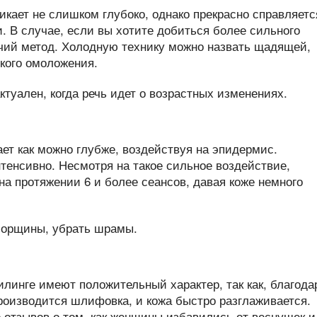
икает не слишком глубоко, однако прекрасно справляетс
 В случае, если вы хотите добиться более сильного
чий метод. Холодную технику можно назвать щадящей,
гкого омоложения.
ает как можно глубже, воздействуя на эпидермис.
енсивно. Несмотря на такое сильное воздействие,
а протяжении 6 и более сеансов, давая коже немного
линге имеют положительный характер, так как, благода
роизводится шлифовка, и кожа быстро разглаживается.
 отзывов о том, как женщины избавились от веснушек и