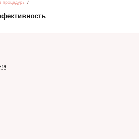
е процедуры
ффективность
нга