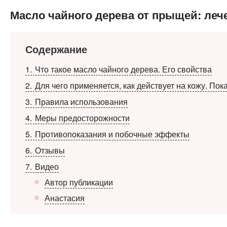
Масло чайного дерева от прыщей: леч
Содержание
1
Что такое масло чайного дерева. Его свойства
2
Для чего применяется, как действует на кожу. Пок
3
Правила использования
4
Меры предосторожности
5
Противопоказания и побочные эффекты
6
Отзывы
7
Видео
Автор публикации
Анастасия