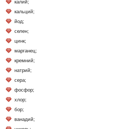
калий;
кальций;
йод;
селен;
цинк;
марганец;
кремний;
натрий;
сера;
фосфор;
хлор;
бор;
ванадий;
никель;