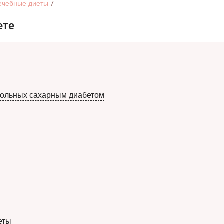
ечебные диеты
ете
е
больных сахарным диабетом
еты