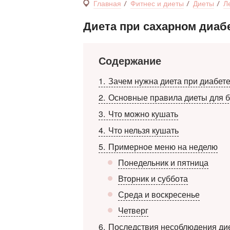
Главная
Фитнес и диеты
Диеты
Л
Диета при сахарном диаб
Содержание
1
Зачем нужна диета при диабет
2
Основные правила диеты для 
3
Что можно кушать
4
Что нельзя кушать
5
Примерное меню на неделю
Понедельник и пятница
Вторник и суббота
Среда и воскресенье
Четверг
6
Последствия несоблюдения ди