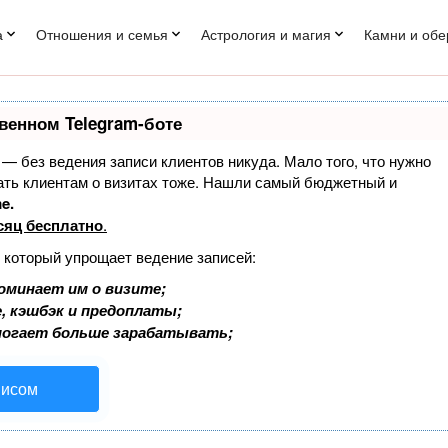
а
Отношения и семья
Астрология и магия
Камни и обе
венном Telegram-боте
т — без ведения записи клиентов никуда. Мало того, что нужно
нать клиентам о визитах тоже. Нашли самый бюджетный и
e.
сяц бесплатно
.
, который упрощает ведение записей:
оминает им о визите;
, кэшбэк и предоплаты;
могает больше зарабатывать;
висом