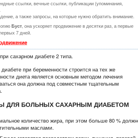
ндные ссылки, вечные ссылки, публикации (упоминания,
.
дение, а также запросы, на которые нужно обратить внимание.
логию
Буст
, она ускоряет продвижение в десятки раз, а первые
первых 7 дней.
родвижение
 диабете при беременности строится на тех же
нности диета является основным методом лечения
ываться она должна под совместным тщательным
.
Ы ДЛЯ БОЛЬНЫХ САХАРНЫМ ДИАБЕТОМ
альное количество жира, при этом больше 80 % должн
стительными маслами.
Блюда готовятся посредством варки, тушения, паровой