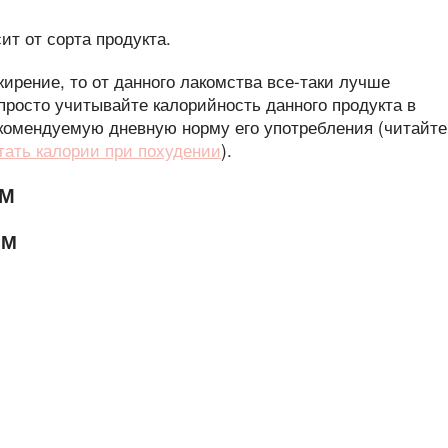
жирение, то от данного лакомства все-таки лучше
 просто учитывайте калорийность данного продукта в
комендуемую дневную норму его употребления (читайте
тать калории при похудении
).
ОМ
ОМ