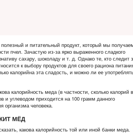
о полезный и питательный продукт, который мы получае
сти пчел. Зачастую из-за ярко выраженного сладкого
рнативу сахару, шоколаду и т. д. Однако те, кто следит 
носится к выбору продуктов для своего рациона питани
лько калорийна эта сладость, и можно ли ее употреблят
кова калорийность меда (в частности, сколько калорий в
ров и углеводом приходится на 100 грамм данного
ля организма человека.
ЖИТ МЁД
сказать, какова калорийность той или иной банки меда.