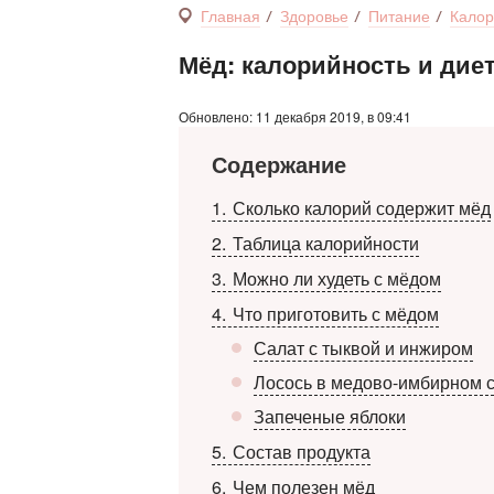
Главная
Здоровье
Питание
Калор
Мёд: калорийность и дие
Обновлено: 11 декабря 2019, в 09:41
Содержание
1
Сколько калорий содержит мёд
2
Таблица калорийности
3
Можно ли худеть с мёдом
4
Что приготовить с мёдом
Салат с тыквой и инжиром
Лосось в медово-имбирном 
Запеченые яблоки
5
Состав продукта
6
Чем полезен мёд