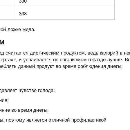
330
338
ОМ
д считается диетическим продуктом, ведь калорий в н
сертах», и усваивается он организмом гораздо лучше. В
реблять данный продукт во время соблюдения диеты:
давляет чувство голода;
ния;
яние во время диеты;
ты, поэтому является отличной профилактикой