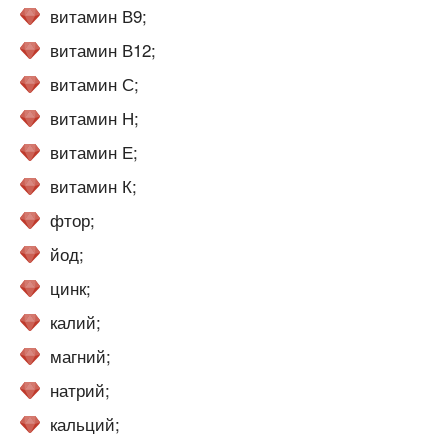
витамин В9;
витамин В12;
витамин С;
витамин Н;
витамин Е;
витамин К;
фтор;
йод;
цинк;
калий;
магний;
натрий;
кальций;