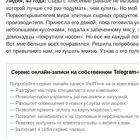
Сыры с плесенью раньше не вызывали
Лидия, 43 года:
которой лучше сто раз подумать, чем купить. Но мой
Первооткрывателем мира элитных сырных продуктов 
производителя. Принесла его домой, пока готовила уж
небольшими кусочками, подала к запеченному мясу, 
домочадцы «покрутили носом». Но все же каждый поп
Вот мне больше всех понравился. Решила попробоват
от привычного нам, но кушать можно. Узнав о его по
Сервис онлайн-записи на собственном Telegram-
Попробуйте сервис онлайн-записи VisitTime на основе ваше
— Разгрузит мастера, специалиста или компанию;
— Позволит гибко управлять расписанием и загрузкой;
— Разошлет оповещения о новых услугах или акциях;
— Позволит принять оплату на карту/кошелек/счет;
— Позволит записываться на групповые и персональные п
— Поможет получить от клиента отзывы о визите к вам;
— Включает в себя сервис чаевых.