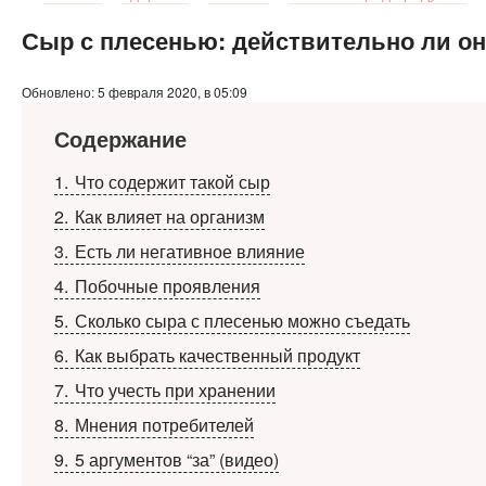
Сыр с плесенью: действительно ли он
Обновлено: 5 февраля 2020, в 05:09
Содержание
1
Что содержит такой сыр
2
Как влияет на организм
3
Есть ли негативное влияние
4
Побочные проявления
5
Сколько сыра с плесенью можно съедать
6
Как выбрать качественный продукт
7
Что учесть при хранении
8
Мнения потребителей
9
5 аргументов “за” (видео)