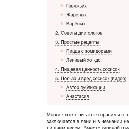
Говяжьих
Жареных
Варёных
2
Советы диетологов
3
Простые рецепты
Пицца с помидорами
Ленивый хот-дог
4
Пищевая ценность сосисок
5
Польза и вред сосисок (видео)
Автор публикации
Анастасия
Многие хотят питаться правильно, н
заключается в лени и в незнании н
лишним весом. Вместо куриной гру