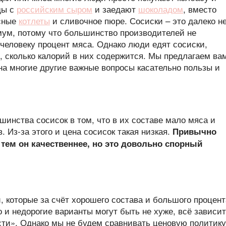
ды с
российским сыром
и заедают
шоколадом
, вместо
ясные
котлеты
и сливочное пюре. Сосиски – это далеко н
мум, потому что большинство производителей не
человеку процент мяса. Однако люди едят сосиски,
т, сколько калорий в них содержится. Мы предлагаем ва
 на многие другие важные вопросы касательно пользы и
шинства сосисок в том, что в их составе мало мяса и
 Из-за этого и цена сосисок такая низкая.
Привычно
 тем он качественнее, но это довольно спорный
и, которые за счёт хорошего состава и большого процент
о и недорогие варианты могут быть не хуже, всё зависит
сти». Однако мы не будем сравнивать ценовую политику