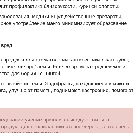
дит профилактика близорукости, куриной слепоты.
заболевания, медики ищут действенные препараты,
лярное употребление манго минимизирует образование
 продукта для стоматологии: антисептики лечат зубы,
логические проблемы. Еще во времена средневековья
ства для борьбы с цингой.
я нервной системы. Эндофрины, находящиеся в мякоти
зга, улучшают память, поднимают настроение, помогаю
едований ученые пришли к выводу о том, что
 продукт для профилактики атеросклероза, а это очень
го и старшего поколения.