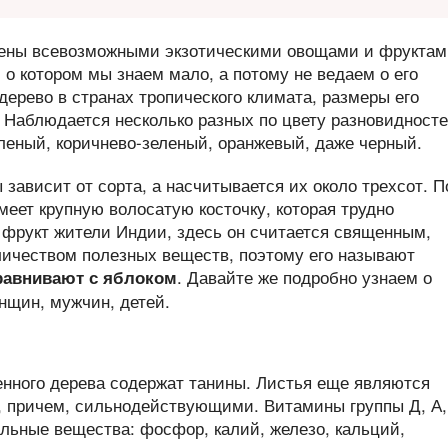
ены всевозможными экзотическими овощами и фруктам
 о котором мы знаем мало, а потому не ведаем о его
дерево в странах тропического климата, размеры его
 Наблюдается несколько разных по цвету разновидност
еленый, коричнево-зеленый, оранжевый, даже черный.
зависит от сорта, а насчитывается их около трехсот. П
меет крупную волосатую косточку, которая трудно
 фрукт жители Индии, здесь он считается священным,
ичеством полезных веществ, поэтому его называют
. Давайте же подробно узнаем о
равнивают с яблоком
енщин, мужчин, детей.
енного дерева содержат танины. Листья еще являются
, причем, сильнодействующими. Витамины группы Д, А,
ральные вещества: фосфор, калий, железо, кальций,