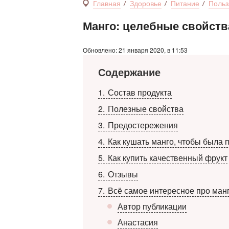
Главная
Здоровье
Питание
Польз
Манго: целебные свойств
Обновлено: 21 января 2020, в 11:53
Содержание
1
Состав продукта
2
Полезные свойства
3
Предостережения
4
Как кушать манго, чтобы была 
5
Как купить качественный фрукт
6
Отзывы
7
Всё самое интересное про манг
Автор публикации
Анастасия