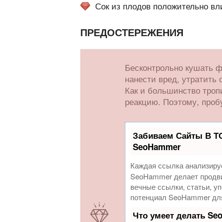
Сок из плодов положительно вли
ПРЕДОСТЕРЕЖЕНИЯ
Бесконтрольно кушать фр
нанести вред, утратить 
Как и большинство троп
реакцию. Поэтому, проб
Забиваем Сайты В Т
SeoHammer
Каждая ссылка анализируе
SeoHammer делает продви
вечные ссылки, статьи, у
потенциал SeoHammer для
Что умеет делать S