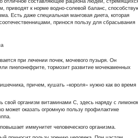
это отличное составляющее рациона людей, стремящихс
м, приводят к норме водно-солевой баланс, способству
ма. Есть даже специальная манговая диета, которая
соотечественницами, принося пользу для сбрасывания
вается при лечении почек, мочевого пузыря. Он
 или пиелонефрите, тормозит развитие мочекаменных
ишечника, причем, кушать «короля» нужно как во время
ь свой организм витаминами С, здесь наряду с лимоно
ко может оказать огромную пользу профилактике
ппа.
о повышает иммунитет человеческого организма.
рый приносит пользу зрению человека. При частом