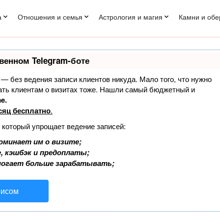
а
Отношения и семья
Астрология и магия
Камни и обе
венном Telegram-боте
т — без ведения записи клиентов никуда. Мало того, что нужно
нать клиентам о визитах тоже. Нашли самый бюджетный и
e.
сяц бесплатно
.
, который упрощает ведение записей:
оминает им о визите;
, кэшбэк и предоплаты;
могает больше зарабатывать;
висом