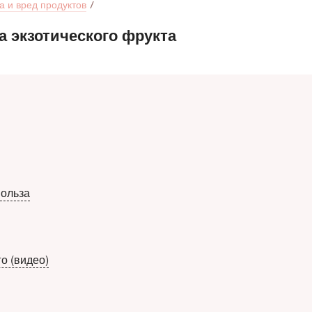
а и вред продуктов
а экзотического фрукта
польза
о (видео)