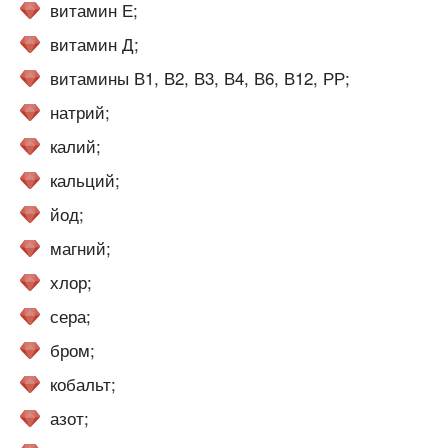
витамин Е;
витамин Д;
витамины В1, В2, В3, В4, В6, В12, РР;
натрий;
калий;
кальций;
йод;
магний;
хлор;
сера;
бром;
кобальт;
азот;