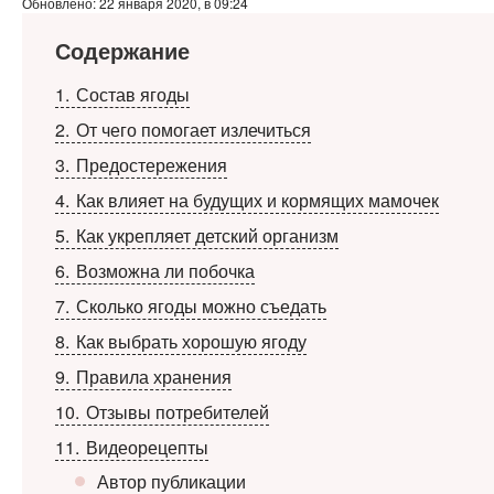
Обновлено: 22 января 2020, в 09:24
Содержание
1
Состав ягоды
2
От чего помогает излечиться
3
Предостережения
4
Как влияет на будущих и кормящих мамочек
5
Как укрепляет детский организм
6
Возможна ли побочка
7
Сколько ягоды можно съедать
8
Как выбрать хорошую ягоду
9
Правила хранения
10
Отзывы потребителей
11
Видеорецепты
Автор публикации