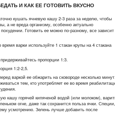
ДАТЬ И КАК ЕЕ ГОТОВИТЬ ВКУСНО
аточно кушать ячневую кашу 2-3 раза за неделю, чтобы
ы, а не вреда организму, особенно актуально
 похудении. Готовить ее можно по-разному, все зависит
 время варки используйте 1 стакан крупы на 4 стакана
 придерживайтесь пропорции 1:3.
рция 1:2-2,5.
перед варкой ее обжарить на сковороде несколько минут
рживаться тем, кто употребляет ее во время реабилитац
худения.
ую кашу горячей кипяченой водой (или молоком), варит
леньком огне, даже так сохранится польза ячки. Специи
оему усмотрению. Зелень лучше добавить после