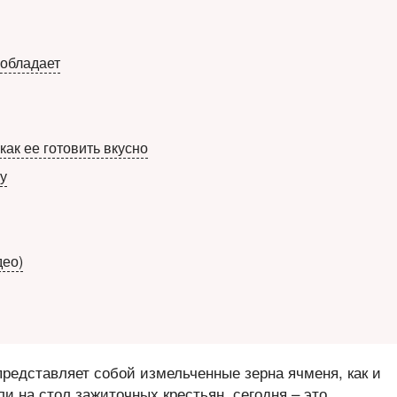
обладает
ак ее готовить вкусно
у
део)
редставляет собой измельченные зерна ячменя, как и
и на стол зажиточных крестьян, сегодня – это