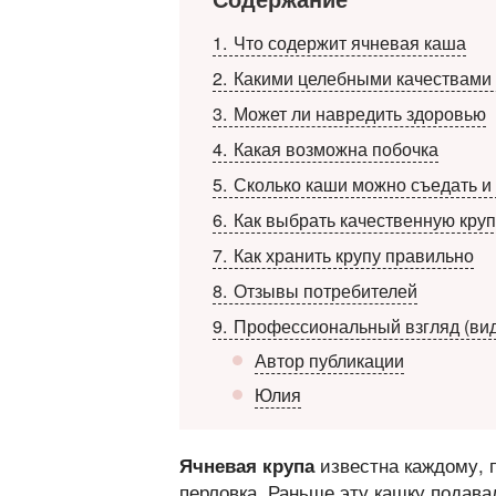
1
Что содержит ячневая каша
2
Какими целебными качествами 
3
Может ли навредить здоровью
4
Какая возможна побочка
5
Сколько каши можно съедать и к
6
Как выбрать качественную круп
7
Как хранить крупу правильно
8
Отзывы потребителей
9
Профессиональный взгляд (ви
Автор публикации
Юлия
известна каждому, п
Ячневая крупа
перловка. Раньше эту кашку подавал