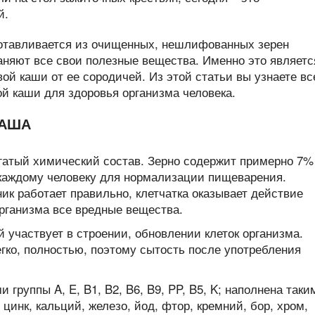
й.
зготавливается из очищенных, нешлифованных зерен
аняют все свои полезные вещества. Именно это являетс
ой каши от ее сородичей. Из этой статьи вы узнаете вс
ой каши для здоровья организма человека.
КАША
гатый химический состав. Зерно содержит примерно 7%
 каждому человеку для нормализации пищеварения.
ик работает правильно, клетчатка оказывает действие
рганизма все вредные вещества.
 участвует в строении, обновлении клеток организма.
гко, полностью, поэтому сытость после употребления
 группы A, E, B1, B2, B6, B9, PP, B5, K; наполнена таки
цинк, кальций, железо, йод, фтор, кремний, бор, хром,