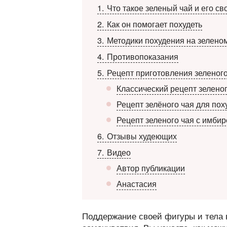
1
Что такое зеленый чай и его св
2
Как он помогает похудеть
3
Методики похудения на зелено
4
Противопоказания
5
Рецепт приготовления зеленого
Классический рецепт зеленог
Рецепт зелёного чая для пох
Рецепт зеленого чая с имби
6
Отзывы худеющих
7
Видео
Автор публикации
Анастасия
Поддержание своей фигуры и тела в