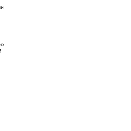
ми
их
й