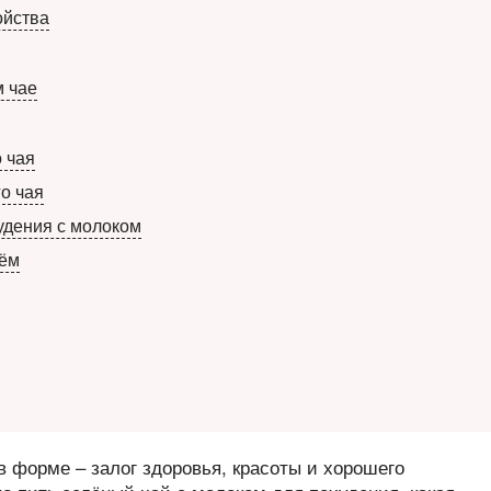
ойства
м чае
 чая
о чая
удения с молоком
рём
 форме – залог здоровья, красоты и хорошего