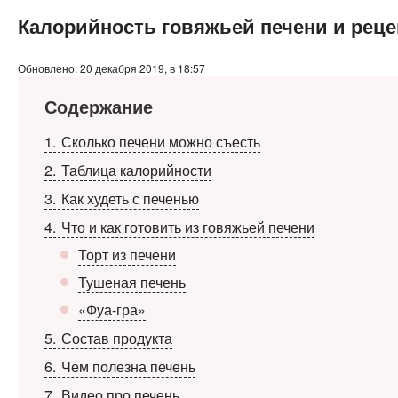
Калорийность говяжьей печени и рец
Обновлено: 20 декабря 2019, в 18:57
Содержание
1
Сколько печени можно съесть
2
Таблица калорийности
3
Как худеть с печенью
4
Что и как готовить из говяжьей печени
Торт из печени
Тушеная печень
«Фуа-гра»
5
Состав продукта
6
Чем полезна печень
7
Видео про печень