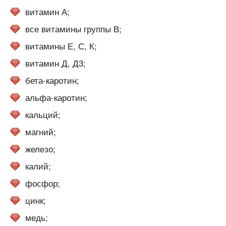
витамин А;
все витамины группы В;
витамины Е, С, К;
витамин Д, Д3;
бета-каротин;
альфа-каротин;
кальций;
магний;
железо;
калий;
фосфор;
цинк;
медь;