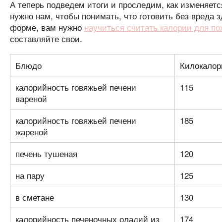
А теперь подведем итоги и проследим, как изменяетс
нужно нам, чтобы понимать, что готовить без вреда 
форме, вам нужно
научиться считать калории для по
составляйте свои.
Блюдо
Килокалори
калорийность говяжьей печени
115
вареной
калорийность говяжьей печени
185
жареной
печень тушеная
120
на пару
125
в сметане
130
калорийность печеночных оладий из
174