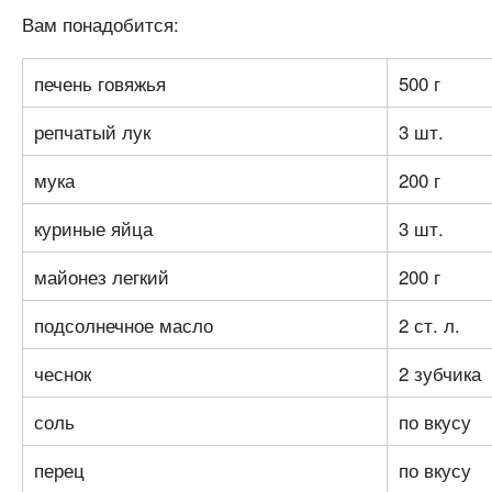
Вам понадобится:
печень говяжья
500 г
репчатый лук
3 шт.
мука
200 г
куриные яйца
3 шт.
майонез легкий
200 г
подсолнечное масло
2 ст. л.
чеснок
2 зубчика
соль
по вкусу
перец
по вкусу