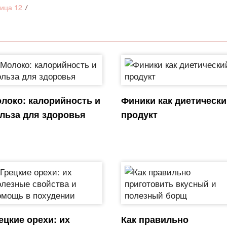
ица 12
локо: калорийность и
Финики как диетическ
льза для здоровья
продукт
ецкие орехи: их
Как правильно