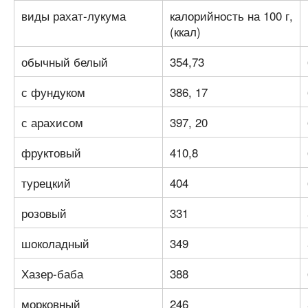
виды рахат-лукума
калорийность на 100 г,
(ккал)
обычный белый
354,73
с фундуком
386, 17
с арахисом
397, 20
фруктовый
410,8
турецкий
404
розовый
331
шоколадный
349
Хазер-баба
388
морковный
246