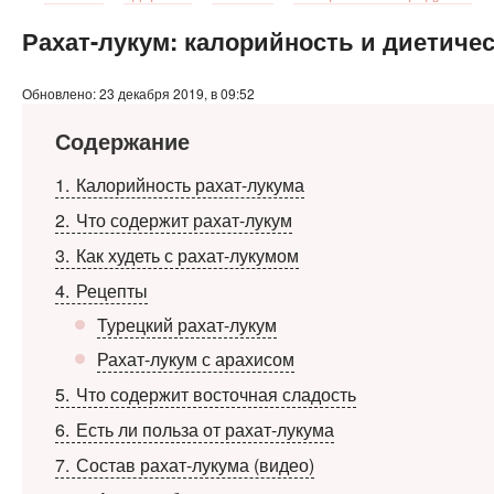
Рахат-лукум: калорийность и диетиче
Обновлено: 23 декабря 2019, в 09:52
Содержание
1
Калорийность рахат-лукума
2
Что содержит рахат-лукум
3
Как худеть с рахат-лукумом
4
Рецепты
Турецкий рахат-лукум
Рахат-лукум с арахисом
5
Что содержит восточная сладость
6
Есть ли польза от рахат-лукума
7
Состав рахат-лукума (видео)